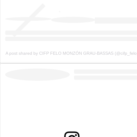
A post shared by CIFP FELO MONZÓN GRAU-BASSAS (@cifp_felo