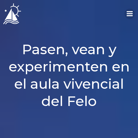
Saltar
al
contenido
Pasen, vean y
experimenten en
el aula vivencial
del Felo