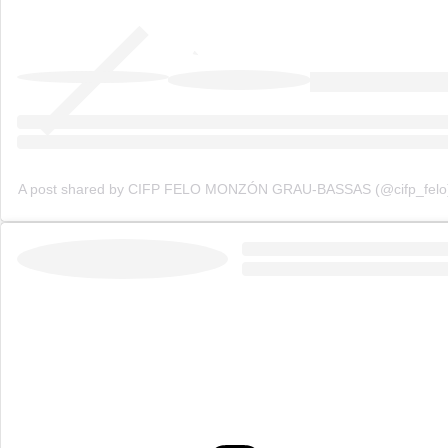
A post shared by CIFP FELO MONZÓN GRAU-BASSAS (@cifp_felo